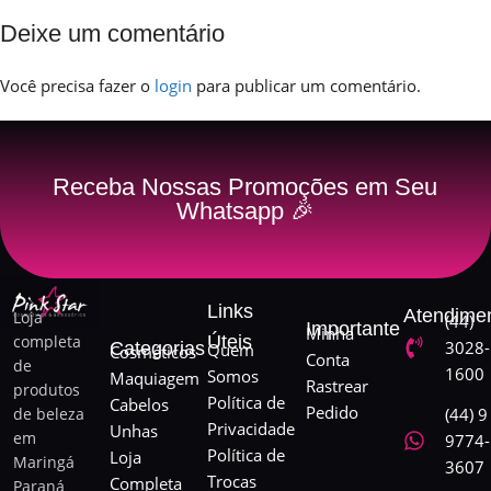
Deixe um comentário
Você precisa fazer o
login
para publicar um comentário.
Receba Nossas Promoções em Seu
Whatsapp 🎉
Links
Atendime
Loja
(44)
Importante
Minha
completa
Úteis
3028-
Categorias
Quem
Cosméticos
Conta
de
1600
Somos
Maquiagem
Rastrear
produtos
Política de
Cabelos
Pedido
de beleza
(44) 9
Privacidade
Unhas
em
9774-
Política de
Loja
Maringá
3607
Trocas
Completa
Paraná