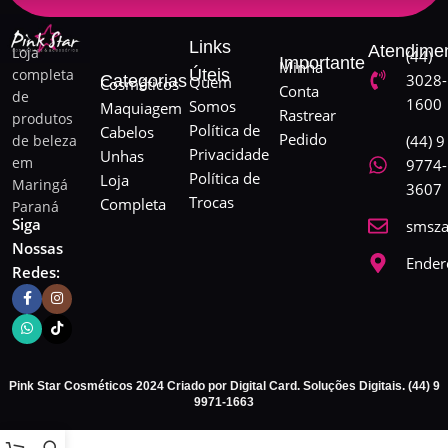
Links
Atendime
Loja
(44)
Importante
Minha
completa
Úteis
3028-
Categorias
Quem
Cosméticos
Conta
de
1600
Somos
Maquiagem
Rastrear
produtos
Política de
Cabelos
Pedido
de beleza
(44) 9
Privacidade
Unhas
em
9774-
Política de
Loja
Maringá
3607
Trocas
Completa
Paraná
Siga
smsza
Nossas
Ender
Redes:
Pink Star Cosméticos 2024 Criado por Digital Card. Soluções Digitais. (44) 9
9971-1663