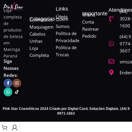
Links
Atendime
Loja
(44)
Importante
Minha
completa
Úteis
3028-
Categorias
Quem
Cosméticos
Conta
de
1600
Somos
Maquiagem
Rastrear
produtos
Política de
Cabelos
Pedido
de beleza
(44) 9
Privacidade
Unhas
em
9774-
Política de
Loja
Maringá
3607
Trocas
Completa
Paraná
Siga
smsza
Nossas
Ender
Redes:
Pink Star Cosméticos 2024 Criado por Digital Card. Soluções Digitais. (44) 9
9971-1663