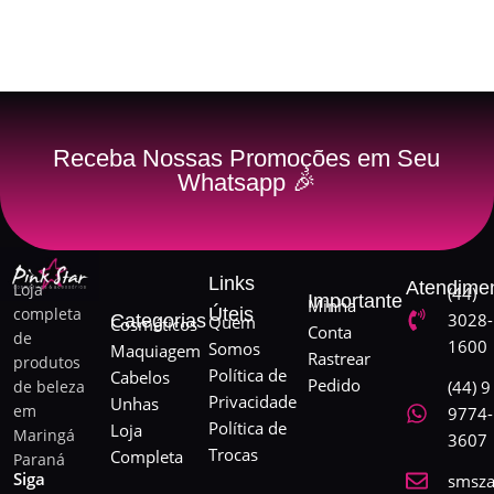
Receba Nossas Promoções em Seu
Whatsapp 🎉
Links
Atendime
Loja
(44)
Importante
Minha
completa
Úteis
3028-
Categorias
Quem
Cosméticos
Conta
de
1600
Somos
Maquiagem
Rastrear
produtos
Política de
Cabelos
Pedido
de beleza
(44) 9
Privacidade
Unhas
em
9774-
Política de
Loja
Maringá
3607
Trocas
Completa
Paraná
Siga
smsza