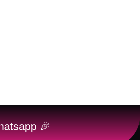
atsapp 🎉