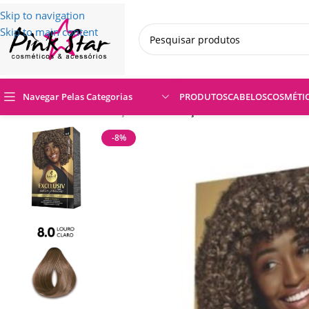
Skip to navigation
Skip to main content
Navegar Pelas Categorias
PRODUTOS
CABELOS
COSMÉTI
Início
/
CABELOS
/
Coloração
/
Kit Coloração 8.0 Louro Claro Has
-8%