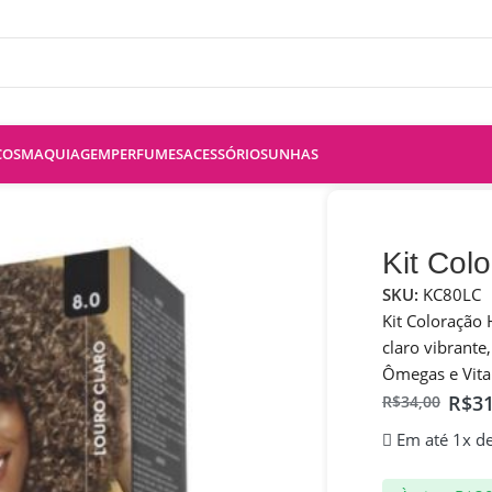
COS
MAQUIAGEM
PERFUMES
ACESSÓRIOS
UNHAS
kell
Kit Col
SKU:
KC80LC
Kit Coloração 
claro vibrante
Ômegas e Vita
R$
3
R$
34,00
Em até 1x d