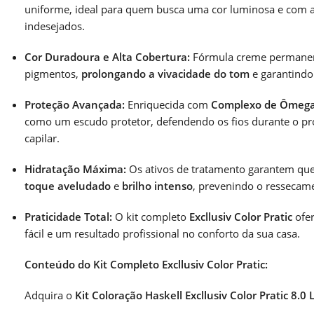
uniforme, ideal para quem busca uma cor luminosa e com a
indesejados.
Cor Duradoura e Alta Cobertura:
Fórmula creme permanent
pigmentos,
prolongando a vivacidade do tom
e garantind
Proteção Avançada:
Enriquecida com
Complexo de Ômega 3
como um escudo protetor, defendendo os fios durante o p
capilar.
Hidratação Máxima:
Os ativos de tratamento garantem que
toque aveludado
e
brilho intenso
, prevenindo o ressecam
Praticidade Total:
O kit completo
Excllusiv Color Pratic
ofer
fácil e um resultado profissional no conforto da sua casa.
Conteúdo do Kit Completo Excllusiv Color Pratic:
Adquira o
Kit Coloração Haskell Excllusiv Color Pratic 8.0