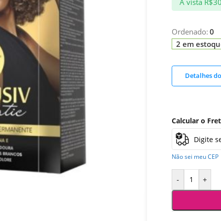
À vista
R$
3
Ordenado:
0
2 em estoqu
Detalhes d
Calcular o Fre
Não sei meu CEP
-
+