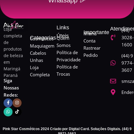
Whatsapp 🎉
Links
Atendime
Loja
(44)
Importante
Minha
completa
Úteis
3028-
Categorias
Quem
Cosméticos
Conta
de
1600
Somos
Maquiagem
Rastrear
produtos
Política de
Cabelos
Pedido
de beleza
(44) 9
Privacidade
Unhas
em
9774-
Política de
Loja
Maringá
3607
Trocas
Completa
Paraná
Siga
smsza
Nossas
Ender
Redes:
Pink Star Cosméticos 2024 Criado por Digital Card. Soluções Digitais. (44) 9
9971-1663