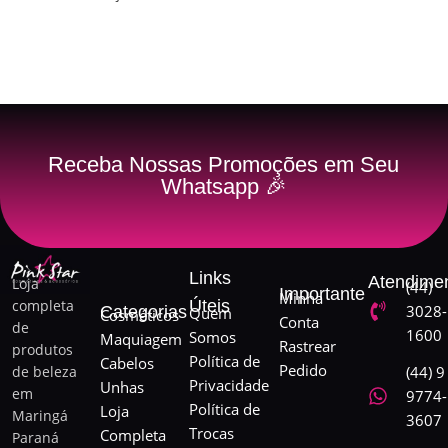
Receba Nossas Promoções em Seu
Whatsapp 🎉
Links
Atendime
Loja
(44)
Importante
Minha
completa
Úteis
3028-
Categorias
Quem
Cosméticos
Conta
de
1600
Somos
Maquiagem
Rastrear
produtos
Política de
Cabelos
Pedido
de beleza
(44) 9
Privacidade
Unhas
em
9774-
Política de
Loja
Maringá
3607
Trocas
Completa
Paraná