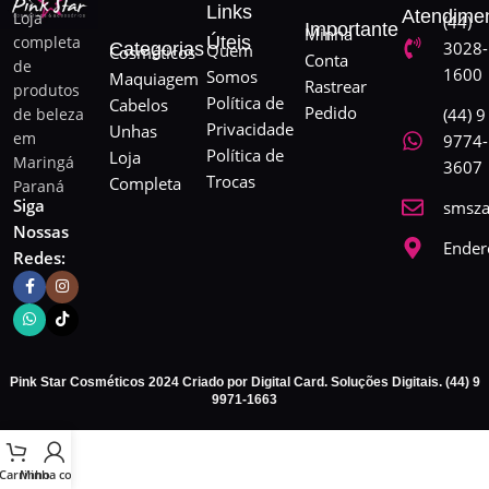
Links
Atendime
Loja
(44)
Importante
Minha
completa
Úteis
3028-
Categorias
Quem
Cosméticos
Conta
de
1600
Somos
Maquiagem
Rastrear
produtos
Política de
Cabelos
Pedido
de beleza
(44) 9
Privacidade
Unhas
em
9774-
Política de
Loja
Maringá
3607
Trocas
Completa
Paraná
Siga
smsza
Nossas
Ender
Redes:
Pink Star Cosméticos 2024 Criado por Digital Card. Soluções Digitais. (44) 9
9971-1663
Carrinho
Minha conta