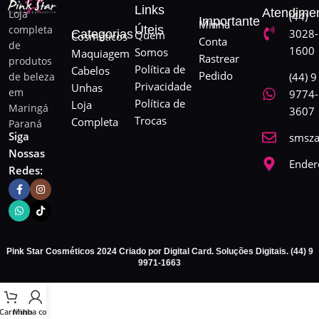
Links
Atendime
Loja
(44)
Importante
Minha
completa
Úteis
3028-
Categorias
Quem
Cosméticos
Conta
de
1600
Somos
Maquiagem
Rastrear
produtos
Política de
Cabelos
Pedido
de beleza
(44) 9
Privacidade
Unhas
em
9774-
Política de
Loja
Maringá
3607
Trocas
Completa
Paraná
Siga
smsza
Nossas
Ender
Redes:
Pink Star Cosméticos 2024 Criado por Digital Card. Soluções Digitais. (44) 9
9971-1663
Carrinho
Minha conta