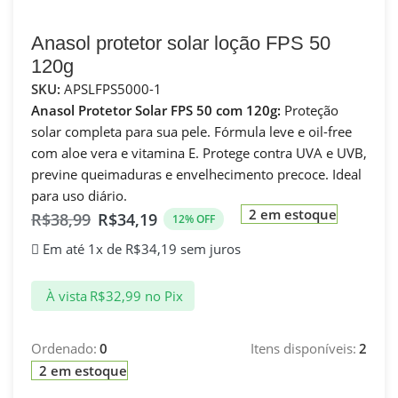
Anasol protetor solar loção FPS 50
120g
SKU:
APSLFPS5000-1
Anasol Protetor Solar FPS 50 com 120g:
Proteção
solar completa para sua pele. Fórmula leve e oil-free
com aloe vera e vitamina E. Protege contra UVA e UVB,
previne queimaduras e envelhecimento precoce. Ideal
para uso diário.
2 em estoque
R$
38,99
R$
34,19
12% OFF
Em até 1x de
R$
34,19
sem juros
À vista
R$
32,99
no Pix
Ordenado:
0
Itens disponíveis:
2
2 em estoque