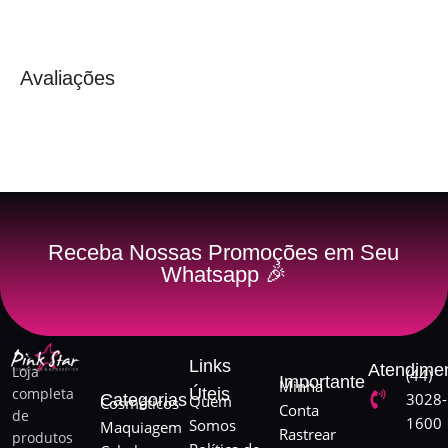
Avaliações
Receba Nossas Promoções em Seu
Whatsapp 🎉
Links
Atendime
Loja
(44)
Importante
Minha
completa
Úteis
3028-
Categorias
Quem
Cosméticos
Conta
de
1600
Somos
Maquiagem
Rastrear
produtos