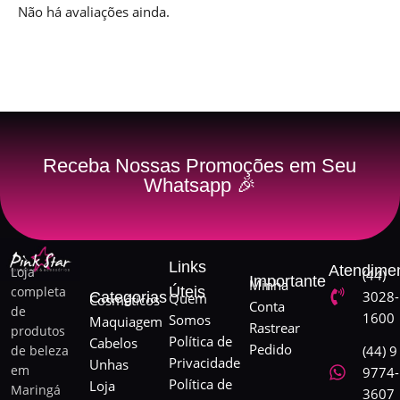
Não há avaliações ainda.
Receba Nossas Promoções em Seu
Whatsapp 🎉
Links
Atendime
Loja
(44)
Importante
Minha
completa
Úteis
3028-
Categorias
Quem
Cosméticos
Conta
de
1600
Somos
Maquiagem
Rastrear
produtos
Política de
Cabelos
Pedido
de beleza
(44) 9
Privacidade
Unhas
em
9774-
Política de
Loja
Maringá
3607