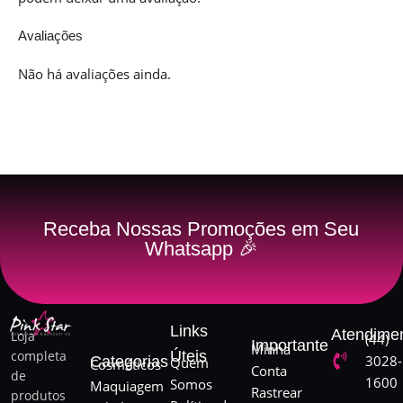
Avaliações
Não há avaliações ainda.
Receba Nossas Promoções em Seu
Whatsapp 🎉
Links
Atendime
Loja
(44)
Importante
Minha
completa
Úteis
3028-
Categorias
Quem
Cosméticos
Conta
de
1600
Somos
Maquiagem
Rastrear
produtos